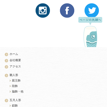
ホーム
会社概要
アクセス
雛人形
親王飾
段飾
脇飾・他
五月人形
鎧飾