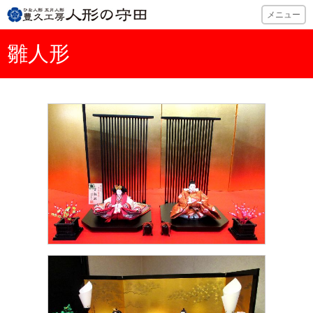
ひな人形・五月
メニュー
雛人形