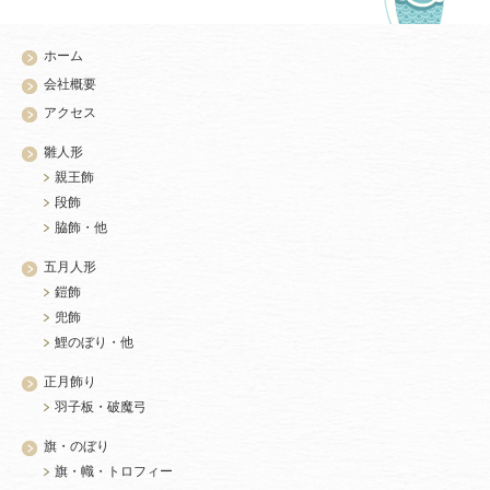
ホーム
会社概要
アクセス
雛人形
親王飾
段飾
脇飾・他
五月人形
鎧飾
兜飾
鯉のぼり・他
正月飾り
羽子板・破魔弓
旗・のぼり
旗・幟・トロフィー