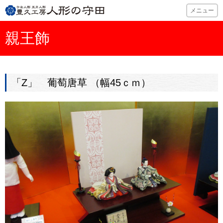
ひな人形・五月
メニュー
親王飾
「Z」 葡萄唐草 （幅45ｃｍ）