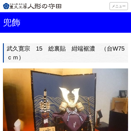
ひな人形・五月
メニュー
兜飾
武久寛宗 15 総裏貼 紺端裾濃 （台W75
ｃｍ）