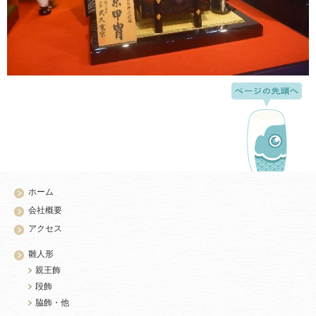
ホーム
会社概要
アクセス
雛人形
親王飾
段飾
脇飾・他