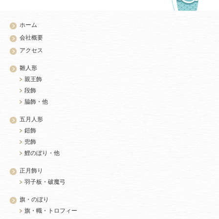
ホーム
会社概要
アクセス
雛人形
親王飾
段飾
脇飾・他
五月人形
鎧飾
兜飾
鯉のぼり・他
正月飾り
羽子板・破魔弓
旗・のぼり
旗・幟・トロフィー