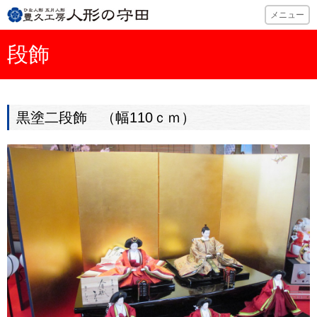
ひな人形・五月
メニュー
段飾
黒塗二段飾 （幅110ｃｍ）