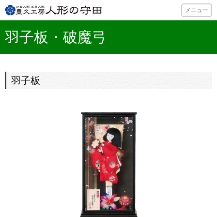
ひな人形・五月
メニュー
羽子板・破魔弓
羽子板