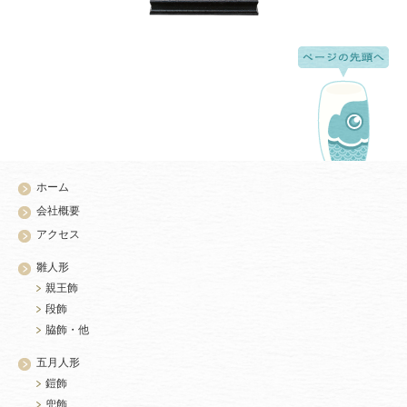
ホーム
会社概要
アクセス
雛人形
親王飾
段飾
脇飾・他
五月人形
鎧飾
兜飾