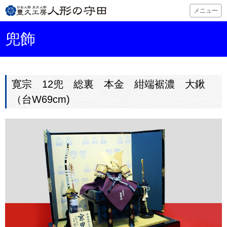
ひな人形・五月
メニュー
兜飾
寛宗 12兜 総裏 本金 紺端裾濃 大鍬
（台W69cm)