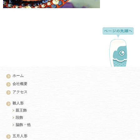
ホーム
会社概要
アクセス
雛人形
親王飾
段飾
脇飾・他
五月人形