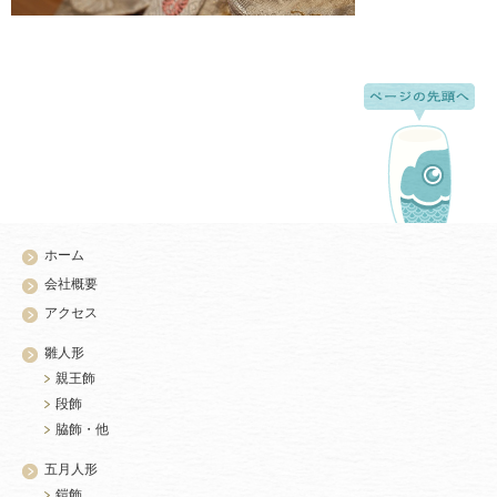
ホーム
会社概要
アクセス
雛人形
親王飾
段飾
脇飾・他
五月人形
鎧飾