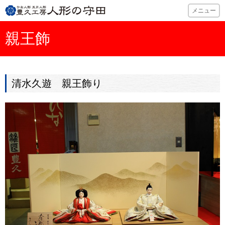
ひな人形・五月
メニュー
親王飾
清水久遊 親王飾り