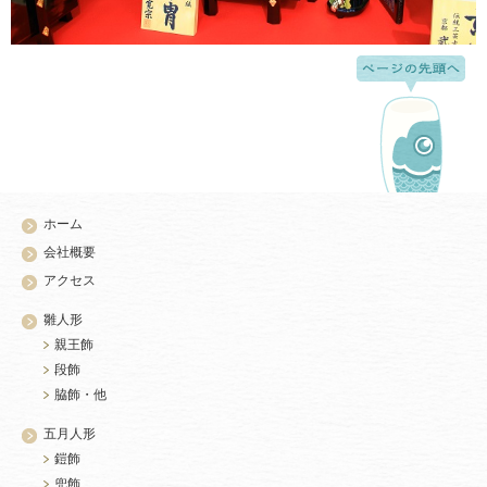
ホーム
会社概要
アクセス
雛人形
親王飾
段飾
脇飾・他
五月人形
鎧飾
兜飾