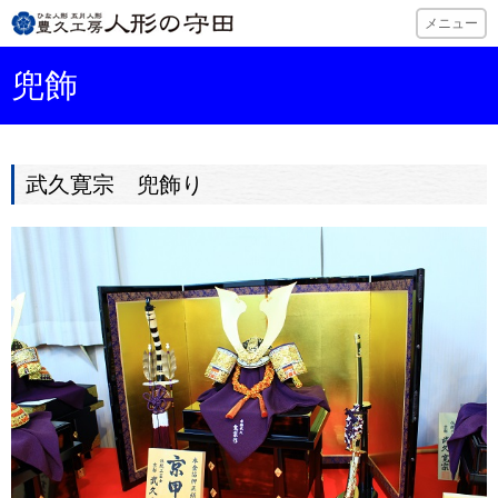
ひな人形・五月
メニュー
兜飾
武久寛宗 兜飾り